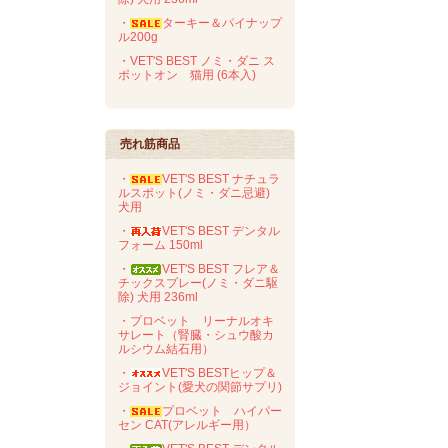
・
ターキー＆パイナップ
ル200g
・VET'S BEST ノミ・ダニ ス
ポットオン 猫用 (6本入)
売れ筋商品
・
VET'S BEST ナチュラ
ルスポット(ノミ・ダニ忌避)
犬用
・
VET'S BEST デンタル
フォーム 150ml
・
VET'S BEST フレア＆
チックスプレー(ノミ・ダニ駆
除) 犬用 236ml
・プロベット リーナルオキ
サレート（腎臓・シュウ酸カ
ルシウム結石用）
・
VET'S BESTヒップ＆
ジョイント(愛犬の関節サプリ)
・
プロベット ハイパー
セン CAT(アレルギー用）