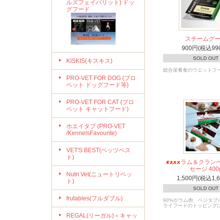
ルズフェイバリット) ドッ
グフード
スチームグ
900円(税込99
SOLD OUT
KISKIS(キスキス)
総合栄養食のウエットフ
PRO-VET FOR DOG (プロ
ベット ドッグフード等)
PRO-VET FOR CAT (プロ
ベット キャットフード)
ホエイタブ (PRO-VET
/KennelsFavourite)
VET'S BEST(ベッツベス
ト)
ラム＆クランベ
セージ 400
Nutri Vet(ニュートリベッ
1,500円(税込1,
ト)
SOLD OUT
frutables(フルダブル)
90%がラム肉 ベジタブ
ライフードのトッピング
REGAL(リーガル)＜キャッ