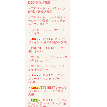
DOG(尿路結石用）
・プロベット ヘパティック
(肝臓・尿酸結石用）
・プロベット リーナルオキ
サレート（腎臓・シュウ酸カ
ルシウム結石用）
・コールドプレス サーモン
＆ライス
・
VET'S BESTヒップ＆
ジョイント(愛犬の関節サプリ)
・PRO-VET FOR DOG サー
モンオイル
・VET'S BEST ナチュラルコ
ンディショナー
・VET'S BEST ティーツリー
オイルスプレー
・
VET'S BEST ティー
ツリーオイルシャンプー
470ml
・
VET'S BEST ナチュラ
ルスポット(ノミ・ダニ忌避)
犬用
・
VET'S BEST フレア＆
チックスプレー(ノミ・ダニ駆
除) 犬用 236ml