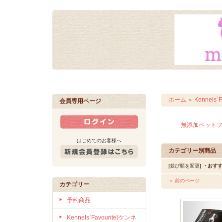
ホーム
Kennel
＞
会員専用ページ
無添加ペット
はじめてのお客様へ
カテゴリー別商品
[並び順を変更]
・おす
＜ 前のページ
カテゴリー
予約商品
Kennels`Favourite(ケンネ