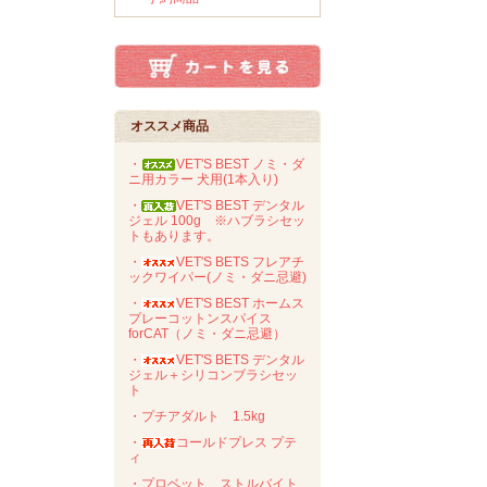
オススメ商品
・
VET'S BEST ノミ・ダ
ニ用カラー 犬用(1本入り)
・
VET'S BEST デンタル
ジェル 100g ※ハブラシセッ
トもあります。
・
VET'S BETS フレアチ
ックワイパー(ノミ・ダニ忌避)
・
VET'S BEST ホームス
プレーコットンスパイス
forCAT（ノミ・ダニ忌避）
・
VET'S BETS デンタル
ジェル＋シリコンブラシセッ
ト
・プチアダルト 1.5kg
・
コールドプレス プテ
ィ
・プロベット ストルバイト