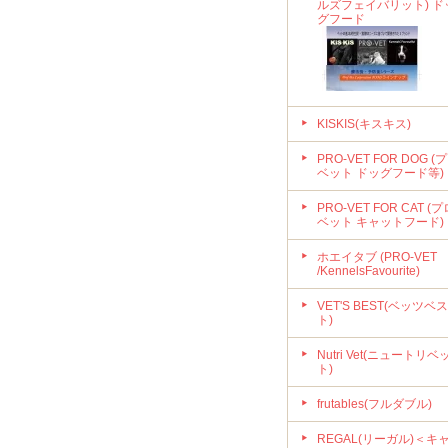
ルズフェイバリット) ド
グフード
KISKIS(キスキス)
PRO-VET FOR DOG (
ベット ドッグフード等)
PRO-VET FOR CAT (プ
ベット キャットフード)
ホエイタブ (PRO-VET
/KennelsFavourite)
VET'S BEST(ベッツベス
ト)
Nutri Vet(ニュートリベ
ト)
frutables(フルダブル)
REGAL(リーガル)＜キ