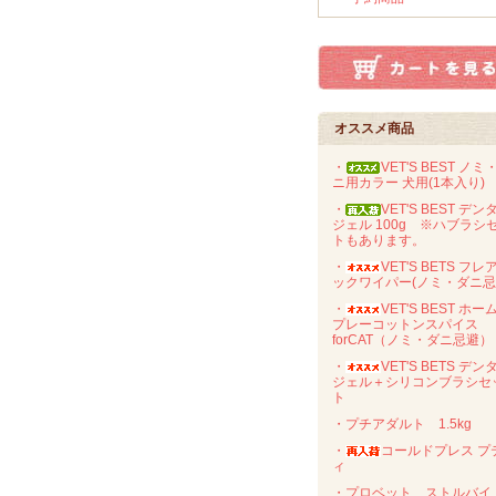
オススメ商品
・
VET'S BEST ノミ
ニ用カラー 犬用(1本入り)
・
VET'S BEST デン
ジェル 100g ※ハブラシ
トもあります。
・
VET'S BETS フレ
ックワイパー(ノミ・ダニ忌
・
VET'S BEST ホー
プレーコットンスパイス
forCAT（ノミ・ダニ忌避）
・
VET'S BETS デン
ジェル＋シリコンブラシセ
ト
・プチアダルト 1.5kg
・
コールドプレス プ
ィ
・プロベット ストルバイ