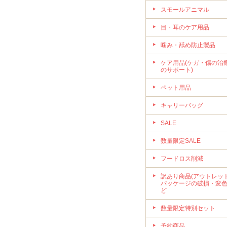
スモールアニマル
目・耳のケア用品
噛み・舐め防止製品
ケア用品(ケガ・傷の治
のサポート)
ペット用品
キャリーバッグ
SALE
数量限定SALE
フードロス削減
訳あり商品(アウトレット
パッケージの破損・変
ど
数量限定特別セット
予約商品