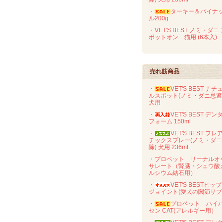
・
ターキー＆パイナ
ル200g
・VET'S BEST ノミ・ダニ
ポットオン 猫用 (6本入)
売れ筋商品
・
VET'S BEST ナチ
ルスポット(ノミ・ダニ忌
犬用
・
VET'S BEST デン
フォーム 150ml
・
VET'S BEST フレ
チックスプレー(ノミ・ダ
除) 犬用 236ml
・プロベット リーナルオ
サレート（腎臓・シュウ酸
ルシウム結石用）
・
VET'S BESTヒッ
ジョイント(愛犬の関節サプ
・
プロベット ハイ
セン CAT(アレルギー用）