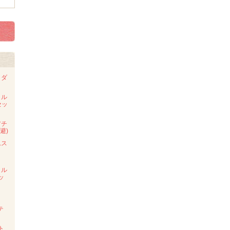
・ダ
タル
セッ
アチ
避)
ムス
タル
ッ
テ
ト