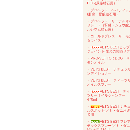
DOG(尿路結石用）
・プロベット ヘパティッ
(肝臓・尿酸結石用）
・プロベット リーナルオ
サレート（腎臓・シュウ酸
ルシウム結石用）
・コールドプレス サーモ
＆ライス
・
VET'S BESTヒッ
ジョイント(愛犬の関節サプ
・PRO-VET FOR DOG 
モンオイル
・VET'S BEST ナチュラ
ンディショナー
・VET'S BEST ティーツ
オイルスプレー
・
VET'S BEST テ
ツリーオイルシャンプー
470ml
・
VET'S BEST ナチ
ルスポット(ノミ・ダニ忌
犬用
・
VET'S BEST フレ
チックスプレー(ノミ・ダ
除) 犬用 236ml