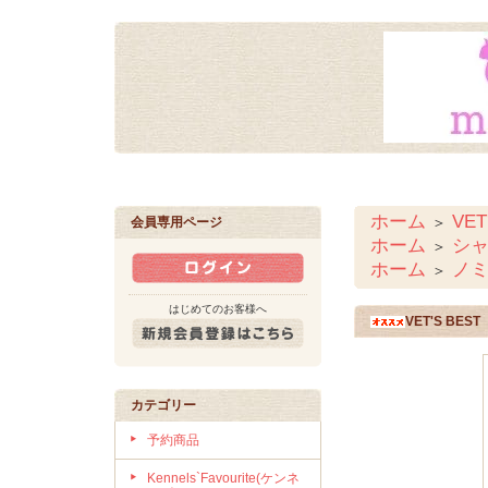
ホーム
VE
＞
会員専用ページ
ホーム
シ
＞
ホーム
ノ
＞
はじめてのお客様へ
VET'S B
カテゴリー
予約商品
Kennels`Favourite(ケンネ