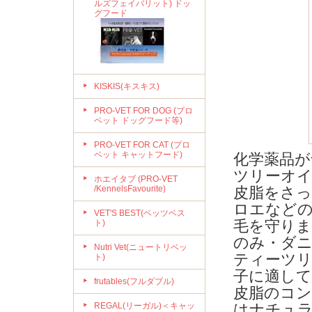
ルズフェイバリット) ドッ
グフード
KISKIS(キスキス)
PRO-VET FOR DOG (プロ
ベット ドッグフード等)
PRO-VET FOR CAT (プロ
ベット キャットフード)
化学薬品
ツリーオ
ホエイタブ (PRO-VET
/KennelsFavourite)
皮脂をさ
ロエなどの
VET'S BEST(ベッツベス
毛を守りま
ト)
のみ・ダ
Nutri Vet(ニュートリベッ
ティーツ
ト)
子に適し
frutables(フルダブル)
皮脂のコ
REGAL(リーガル)＜キャッ
はナチュ