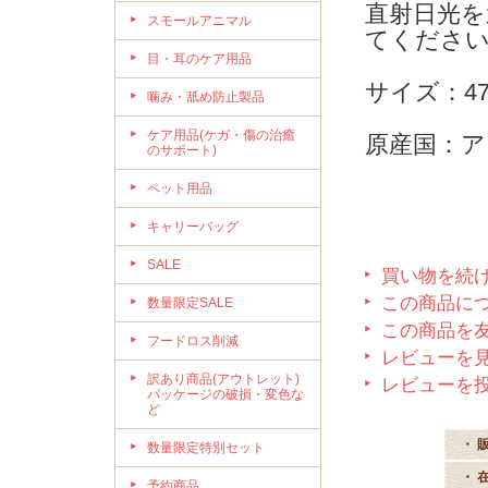
直射日光を
スモールアニマル
てくださ
目・耳のケア用品
サイズ：47
噛み・舐め防止製品
ケア用品(ケガ・傷の治癒
原産国：ア
のサポート)
ペット用品
キャリーバッグ
SALE
買い物を続
この商品に
数量限定SALE
この商品を
フードロス削減
レビューを見
訳あり商品(アウトレット)
レビューを
パッケージの破損・変色な
ど
・ 
数量限定特別セット
・ 
予約商品