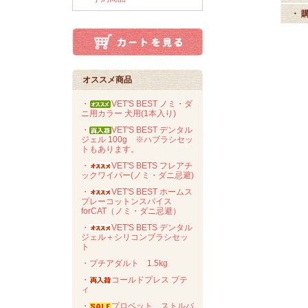
・ 
オススメ商品
・
VET'S BEST ノミ・ダ
ニ用カラー 犬用(1本入り)
・
VET'S BEST デンタル
ジェル 100g ※ハブラシセッ
トもあります。
・
VET'S BETS フレアチ
ックワイパー(ノミ・ダニ忌避)
・
VET'S BEST ホームス
プレーコットンスパイス
forCAT（ノミ・ダニ忌避）
・
VET'S BETS デンタル
ジェル＋シリコンブラシセッ
ト
・プチアダルト 1.5kg
・
コールドプレス プテ
ィ
・
プロベット ストルバ