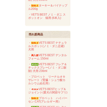
・
ターキー＆パイナップ
ル200g
・VET'S BEST ノミ・ダニ ス
ポットオン 猫用 (6本入)
売れ筋商品
・
VET'S BEST ナチュラ
ルスポット(ノミ・ダニ忌避)
犬用
・
VET'S BEST デンタル
フォーム 150ml
・
VET'S BEST フレア＆
チックスプレー(ノミ・ダニ駆
除) 犬用 236ml
・プロベット リーナルオキ
サレート（腎臓・シュウ酸カ
ルシウム結石用）
・
VET'S BESTヒップ＆
ジョイント(愛犬の関節サプリ)
・
プロベット ハイパー
セン CAT(アレルギー用）