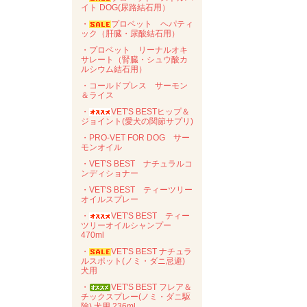
イト DOG(尿路結石用）
・
プロベット ヘパティ
ック（肝臓・尿酸結石用）
・プロベット リーナルオキ
サレート（腎臓・シュウ酸カ
ルシウム結石用）
・コールドプレス サーモン
＆ライス
・
VET'S BESTヒップ＆
ジョイント(愛犬の関節サプリ)
・PRO-VET FOR DOG サー
モンオイル
・VET'S BEST ナチュラルコ
ンディショナー
・VET'S BEST ティーツリー
オイルスプレー
・
VET'S BEST ティー
ツリーオイルシャンプー
470ml
・
VET'S BEST ナチュラ
ルスポット(ノミ・ダニ忌避)
犬用
・
VET'S BEST フレア＆
チックスプレー(ノミ・ダニ駆
除) 犬用 236ml