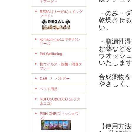
トフード＞
・のみ・ダ
REGAL(リーガル)＜ドッグ
フード＞
乾燥させ
い。
komachi-na-(コマチナ)シ
・脂漏性湿
リーズ
お薬などを
Pet Wellbeing
ウオッシ
いたしま
抗ウイルス・除菌・消臭ス
プレー
合成薬物
C&R / パナズー
やさしく
ペット用品
RUFUSU&COCO (ルフス
＆ココ)
FISH ONE(フィッシュワ
ン)
【使用方法