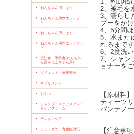
1、約10
2、被毛を
わんちゃん用ごはん
3、濡らし
わんちゃん用ウエットフー
プーをか
ド
4、5分間
ねこちゃん用ごはん
5、水また
れるまで
ねこちゃん用ウエットフー
ド
6、2度洗
7、シャン
療法食・予防食(わんちゃ
ん用＆ねこちゃん用)
ョナーを
ダイエット・体重管理
サプリメント
【原材料】
おやつ
ティーツ
シャンプー＆ケアスプレー
パンテノー
＆ケアクリーム
デンタルケア
【注意事項
ノミ・ダニ・寄生虫対策