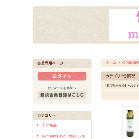
ホーム
komach
＞
会員専用ページ
カテゴリー別商品
[並び順を変更]
・おす
はじめてのお客様へ
カテゴリー
予約商品
Kennels`Favourite(ケンネ