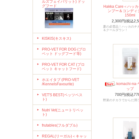
ルズフェイバリット) ドッ
グフード
Hakka Care＜ハ
ンプー＆コンディ
150ml
2,300円(税込2,
夏の必需品！ハッカのチ
＆クールダウン！
KISKIS(キスキス)
PRO-VET FOR DOG (プロ
ベット ドッグフード等)
PRO-VET FOR CAT (プロ
ベット キャットフード)
ホエイタブ (PRO-VET
komachi-n
/KennelsFavourite)
ップ
700円(税込77
VET'S BEST(ベッツベス
ト)
野菜のチカラでからだ潤
Nutri Vet(ニュートリベッ
ト)
frutables(フルダブル)
REGAL(リーガル)＜キャッ