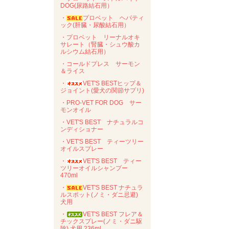
DOG(尿路結石用）
・
プロベット ヘパティ
ック(肝臓・尿酸結石用）
・プロベット リーナルオキ
サレート（腎臓・シュウ酸カ
ルシウム結石用）
・コールドプレス サーモン
＆ライス
・
VET'S BESTヒップ＆
ジョイント(愛犬の関節サプリ)
・PRO-VET FOR DOG サー
モンオイル
・VET'S BEST ナチュラルコ
ンディショナー
・VET'S BEST ティーツリー
オイルスプレー
・
VET'S BEST ティー
ツリーオイルシャンプー
470ml
・
VET'S BEST ナチュラ
ルスポット(ノミ・ダニ忌避)
犬用
・
VET'S BEST フレア＆
チックスプレー(ノミ・ダニ駆
除) 犬用 236ml