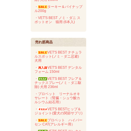
・
ターキー＆パイナップ
ル200g
・VET'S BEST ノミ・ダニ ス
ポットオン 猫用 (6本入)
売れ筋商品
・
VET'S BEST ナチュラ
ルスポット(ノミ・ダニ忌避)
犬用
・
VET'S BEST デンタル
フォーム 150ml
・
VET'S BEST フレア＆
チックスプレー(ノミ・ダニ駆
除) 犬用 236ml
・プロベット リーナルオキ
サレート（腎臓・シュウ酸カ
ルシウム結石用）
・
VET'S BESTヒップ＆
ジョイント(愛犬の関節サプリ)
・
プロベット ハイパー
セン CAT(アレルギー用）