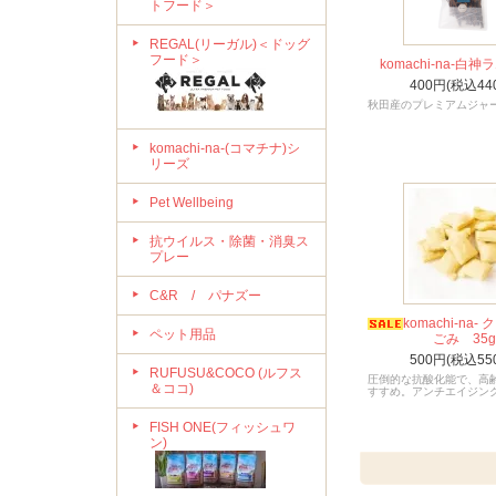
トフード＞
REGAL(リーガル)＜ドッグ
フード＞
komachi-na-白
400円(税込44
秋田産のプレミアムジャ
komachi-na-(コマチナ)シ
リーズ
Pet Wellbeing
抗ウイルス・除菌・消臭ス
プレー
C&R / パナズー
komachi-na
ペット用品
ごみ 35g
500円(税込55
RUFUSU&COCO (ルフス
圧倒的な抗酸化能で、高
＆ココ)
すすめ。アンチエイジン
FISH ONE(フィッシュワ
ン)