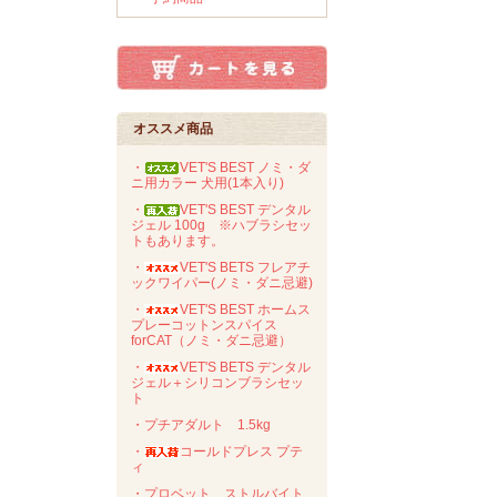
オススメ商品
・
VET'S BEST ノミ・ダ
ニ用カラー 犬用(1本入り)
・
VET'S BEST デンタル
ジェル 100g ※ハブラシセッ
トもあります。
・
VET'S BETS フレアチ
ックワイパー(ノミ・ダニ忌避)
・
VET'S BEST ホームス
プレーコットンスパイス
forCAT（ノミ・ダニ忌避）
・
VET'S BETS デンタル
ジェル＋シリコンブラシセッ
ト
・プチアダルト 1.5kg
・
コールドプレス プテ
ィ
・プロベット ストルバイト