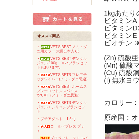
1kgあた
ビタミンA 
ビタミンD3
ビタミンE
オススメ商品
ビオチン 3
・
VET'S BEST ノミ・ダ
ニ用カラー 犬用(1本入り)
(Zn) 硫酸
・
VET'S BEST デンタル
ジェル 100g ※ハブラシセッ
(Mn) 硫酸
トもあります。
(Cu) 硫酸銅
・
VET'S BETS フレアチ
(I) 無水ヨ
ックワイパー(ノミ・ダニ忌避)
・
VET'S BEST ホームス
プレーコットンスパイス
forCAT（ノミ・ダニ忌避）
カロリー：10
・
VET'S BETS デンタル
ジェル＋シリコンブラシセッ
ト
原産国：オ
・プチアダルト 1.5kg
・
コールドプレス プテ
ィ
・
プロベット ストルバ