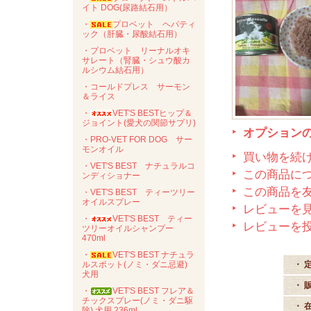
イト DOG(尿路結石用）
・
プロベット ヘパティ
ック（肝臓・尿酸結石用）
・プロベット リーナルオキ
サレート（腎臓・シュウ酸カ
ルシウム結石用）
・コールドプレス サーモン
＆ライス
・
VET'S BESTヒップ＆
ジョイント(愛犬の関節サプリ)
オプション
・PRO-VET FOR DOG サー
モンオイル
買い物を続
・VET'S BEST ナチュラルコ
この商品に
ンディショナー
この商品を
・VET'S BEST ティーツリー
オイルスプレー
レビューを見
・
VET'S BEST ティー
レビューを
ツリーオイルシャンプー
470ml
・
VET'S BEST ナチュラ
・ 
ルスポット(ノミ・ダニ忌避)
犬用
・ 
・
VET'S BEST フレア＆
チックスプレー(ノミ・ダニ駆
・ 
除) 犬用 236ml