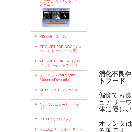
ルズフェイバリット) ドッ
グフード
KISKIS(キスキス)
PRO-VET FOR DOG (プロ
ベット ドッグフード等)
PRO-VET FOR CAT (プロ
ベット キャットフード)
消化不良や
ホエイタブ (PRO-VET
トフード
/KennelsFavourite)
VET'S BEST(ベッツベス
偏食でも
ト)
ュアリー
Nutri Vet(ニュートリベッ
体に優し
ト)
frutables(フルダブル)
オランダは
る国です
REGAL(リーガル)＜キャッ