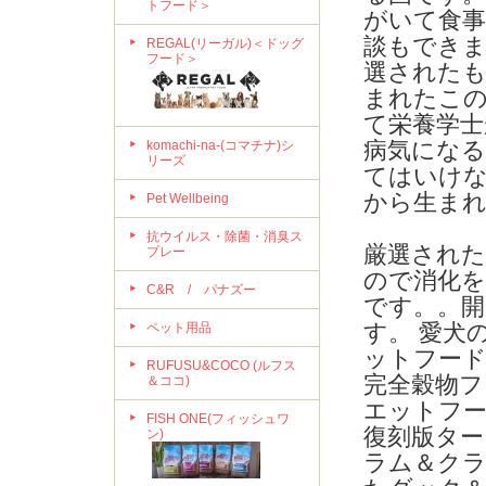
トフード＞
がいて食
談もでき
REGAL(リーガル)＜ドッグ
フード＞
選された
まれたこの
て栄養学士
病気にな
komachi-na-(コマチナ)シ
リーズ
てはいけ
から生ま
Pet Wellbeing
抗ウイルス・除菌・消臭ス
厳選され
プレー
ので消化
C&R / パナズー
です。。
す。 愛犬
ペット用品
ットフー
RUFUSU&COCO (ルフス
完全穀物フ
＆ココ)
エットフ
FISH ONE(フィッシュワ
復刻版ター
ン)
ラム＆ク