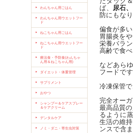
たダック＆
ば、
尿石、
わんちゃん用ごはん
防にもな
わんちゃん用ウエットフー
ド
偏食が多い
ねこちゃん用ごはん
胃腸炎を
栄養バラ
ねこちゃん用ウエットフー
ド
高齢で食
療法食・予防食(わんちゃ
ん用＆ねこちゃん用)
などあらゆ
フードで
ダイエット・体重管理
サプリメント
冷凍保管で
おやつ
完全オーガ
シャンプー＆ケアスプレー
最高品質の
＆ケアクリーム
るように蒸
デンタルケア
生活の維
ンスで含
ノミ・ダニ・寄生虫対策