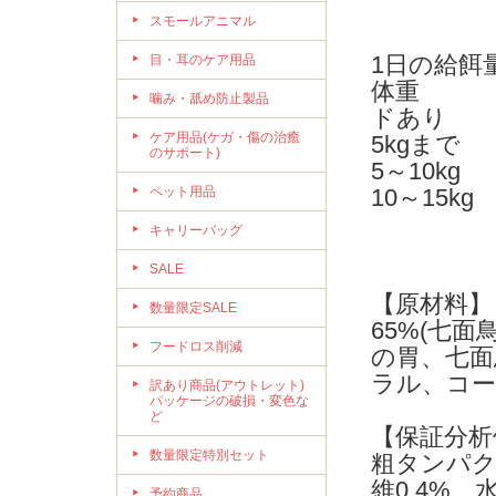
スモールアニマル
1日の給餌
目・耳のケア用品
体重 
噛み・舐め防止製品
ドあり
ケア用品(ケガ・傷の治癒
5kgま
のサポート)
5～10k
ペット用品
10～1
キャリーバッグ
SALE
【原材料】
数量限定SALE
65%(七
フードロス削減
の胃、七面
ラル、コー
訳あり商品(アウトレット)
パッケージの破損・変色な
ど
【保証分析
数量限定特別セット
粗タンパク質
維0.4%、
予約商品