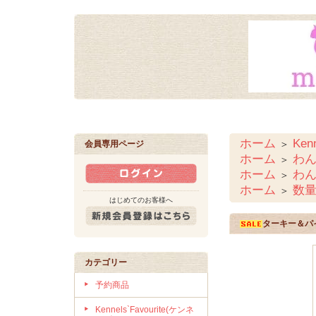
ホーム
Ke
＞
会員専用ページ
ホーム
わ
＞
ホーム
わ
＞
ホーム
数量
＞
はじめてのお客様へ
ターキー＆パイ
カテゴリー
予約商品
Kennels`Favourite(ケンネ