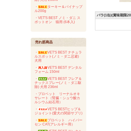
・
ターキー＆パイナップ
ル200g
バラ(1缶)(賞味期限20
・VET'S BEST ノミ・ダニ ス
ポットオン 猫用 (6本入)
売れ筋商品
・
VET'S BEST ナチュラ
ルスポット(ノミ・ダニ忌避)
犬用
・
VET'S BEST デンタル
フォーム 150ml
・
VET'S BEST フレア＆
チックスプレー(ノミ・ダニ駆
除) 犬用 236ml
・プロベット リーナルオキ
サレート（腎臓・シュウ酸カ
ルシウム結石用）
・
VET'S BESTヒップ＆
ジョイント(愛犬の関節サプリ)
・
プロベット ハイパー
セン CAT(アレルギー用）