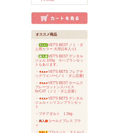
オススメ商品
・
VET'S BEST ノミ・ダ
ニ用カラー 犬用(1本入り)
・
VET'S BEST デンタル
ジェル 100g ※ハブラシセッ
トもあります。
・
VET'S BETS フレアチ
ックワイパー(ノミ・ダニ忌避)
・
VET'S BEST ホームス
プレーコットンスパイス
forCAT（ノミ・ダニ忌避）
・
VET'S BETS デンタル
ジェル＋シリコンブラシセッ
ト
・プチアダルト 1.5kg
・
コールドプレス プテ
ィ
・
プロベット ストルバ