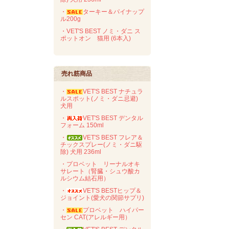
・
ターキー＆パイナップ
ル200g
・VET'S BEST ノミ・ダニ ス
ポットオン 猫用 (6本入)
売れ筋商品
・
VET'S BEST ナチュラ
ルスポット(ノミ・ダニ忌避)
犬用
・
VET'S BEST デンタル
フォーム 150ml
・
VET'S BEST フレア＆
チックスプレー(ノミ・ダニ駆
除) 犬用 236ml
・プロベット リーナルオキ
サレート（腎臓・シュウ酸カ
ルシウム結石用）
・
VET'S BESTヒップ＆
ジョイント(愛犬の関節サプリ)
・
プロベット ハイパー
セン CAT(アレルギー用）