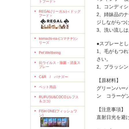
トフード＞
1、コンディ
REGAL(リーガル)＜ドッグ
2、姉妹品の
フード＞
ジしながらつ
3、洗い流し
komachi-na-(コマチナ)シ
リーズ
●スプレーと
1、毛がもつ
Pet Wellbeing
さい。
抗ウイルス・除菌・消臭ス
2、ブラッシ
プレー
C&R / パナズー
【原材料】
ペット用品
グリーンハー
ン コラーゲ
RUFUSU&COCO (ルフス
＆ココ)
【注意事項】
FISH ONE(フィッシュワ
ン)
直射日光を避