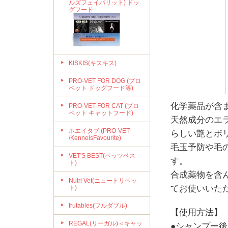
ルズフェイバリット) ドッ
グフード
KISKIS(キスキス)
PRO-VET FOR DOG (プロ
ベット ドッグフード等)
化学薬品が含
PRO-VET FOR CAT (プロ
ベット キャットフード)
天然成分のエ
ホエイタブ (PRO-VET
らしい艶とボ
/KennelsFavourite)
毛玉予防や毛
VET'S BEST(ベッツベス
す。
ト)
合成薬物を含
Nutri Vet(ニュートリベッ
てお使いいた
ト)
frutables(フルダブル)
【使用方法】
REGAL(リーガル)＜キャッ
●シャンプー