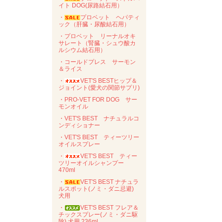
イト DOG(尿路結石用）
・
プロベット ヘパティ
ック（肝臓・尿酸結石用）
・プロベット リーナルオキ
サレート（腎臓・シュウ酸カ
ルシウム結石用）
・コールドプレス サーモン
＆ライス
・
VET'S BESTヒップ＆
ジョイント(愛犬の関節サプリ)
・PRO-VET FOR DOG サー
モンオイル
・VET'S BEST ナチュラルコ
ンディショナー
・VET'S BEST ティーツリー
オイルスプレー
・
VET'S BEST ティー
ツリーオイルシャンプー
470ml
・
VET'S BEST ナチュラ
ルスポット(ノミ・ダニ忌避)
犬用
・
VET'S BEST フレア＆
チックスプレー(ノミ・ダニ駆
除) 犬用 236ml