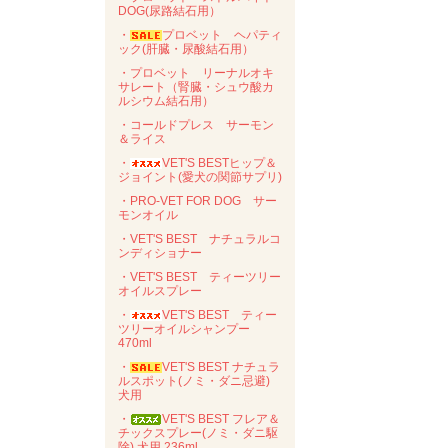
DOG(尿路結石用）
・
プロベット ヘパティ
ック(肝臓・尿酸結石用）
・プロベット リーナルオキ
サレート（腎臓・シュウ酸カ
ルシウム結石用）
・コールドプレス サーモン
＆ライス
・
VET'S BESTヒップ＆
ジョイント(愛犬の関節サプリ)
・PRO-VET FOR DOG サー
モンオイル
・VET'S BEST ナチュラルコ
ンディショナー
・VET'S BEST ティーツリー
オイルスプレー
・
VET'S BEST ティー
ツリーオイルシャンプー
470ml
・
VET'S BEST ナチュラ
ルスポット(ノミ・ダニ忌避)
犬用
・
VET'S BEST フレア＆
チックスプレー(ノミ・ダニ駆
除) 犬用 236ml