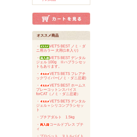
オススメ商品
・
VET'S BEST ノミ・ダ
ニ用カラー 犬用(1本入り)
・
VET'S BEST デンタル
ジェル 100g ※ハブラシセッ
トもあります。
・
VET'S BETS フレアチ
ックワイパー(ノミ・ダニ忌避)
・
VET'S BEST ホームス
プレーコットンスパイス
forCAT（ノミ・ダニ忌避）
・
VET'S BETS デンタル
ジェル＋シリコンブラシセッ
ト
・プチアダルト 1.5kg
・
コールドプレス プテ
ィ
・プロベット ストルバイト