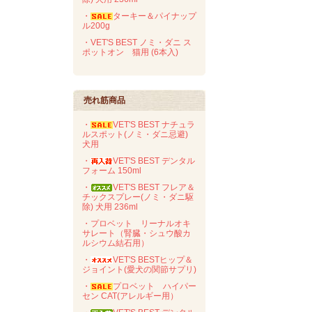
・
ターキー＆パイナップ
ル200g
・VET'S BEST ノミ・ダニ ス
ポットオン 猫用 (6本入)
売れ筋商品
・
VET'S BEST ナチュラ
ルスポット(ノミ・ダニ忌避)
犬用
・
VET'S BEST デンタル
フォーム 150ml
・
VET'S BEST フレア＆
チックスプレー(ノミ・ダニ駆
除) 犬用 236ml
・プロベット リーナルオキ
サレート（腎臓・シュウ酸カ
ルシウム結石用）
・
VET'S BESTヒップ＆
ジョイント(愛犬の関節サプリ)
・
プロベット ハイパー
セン CAT(アレルギー用）