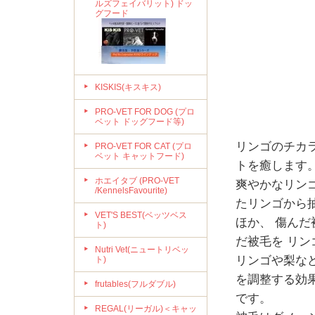
ルズフェイバリット) ドッ
グフード
KISKIS(キスキス)
PRO-VET FOR DOG (プロ
ベット ドッグフード等)
リンゴのチカ
PRO-VET FOR CAT (プロ
ベット キャットフード)
トを癒します
ホエイタブ (PRO-VET
爽やかなリン
/KennelsFavourite)
たリンゴから
VET'S BEST(ベッツベス
ほか、 傷ん
ト)
だ被毛を リ
Nutri Vet(ニュートリベッ
リンゴや梨な
ト)
を調整する効
frutables(フルダブル)
です。
REGAL(リーガル)＜キャッ