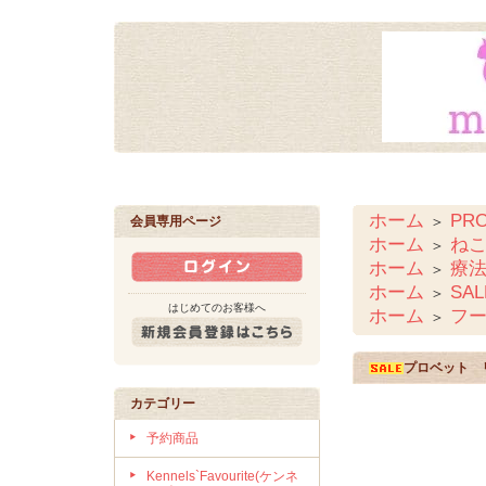
ホーム
PR
＞
会員専用ページ
ホーム
ね
＞
ホーム
療法
＞
ホーム
SAL
＞
はじめてのお客様へ
ホーム
フ
＞
プロベット 
カテゴリー
予約商品
Kennels`Favourite(ケンネ