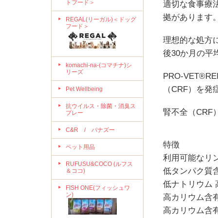
トフード＞
適切な食事療
拠があります
REGAL(リーガル)＜ドッグ
フード＞
理想的な処方に
後30か月の
komachi-na-(コマチナ)シ
リーズ
PRO-VET
（CRF）を
Pet Wellbeing
抗ウイルス・除菌・消臭ス
腎不全（CR
プレー
C&R / パナズー
特
ペット用品
利用可能な
RUFUSU&COCO (ルフス
低タンパク質
＆ココ)
低ナトリウム 
FISH ONE(フィッシュワ
ン)
高カリウム含
高カリウム含