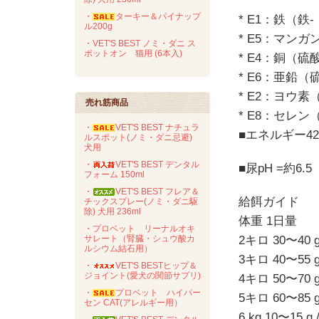
・
ターキー＆パイナップ
* E1：鉄（鉄-
ル200g
* E5：マンガン
・VET'S BEST ノミ・ダニ ス
ポットオン 猫用 (6本入)
* E4：銅（硫酸
* E6：亜鉛（
* E2：ヨウ素
売れ筋商品
* E8：セレン
・
VET'S BEST ナチュラ
■エネルギー4257
ルスポット(ノミ・ダニ忌避)
犬用
・
VET'S BEST デンタル
■尿pH =約6.5
フォーム 150ml
・
VET'S BEST フレア＆
給餌ガイド
チックスプレー(ノミ・ダニ駆
除) 犬用 236ml
体重 1日量
・プロベット リーナルオキ
サレート（腎臓・シュウ酸カ
2キロ 30〜40 
ルシウム結石用）
3キロ 40〜55 
・
VET'S BESTヒップ＆
ジョイント(愛犬の関節サプリ)
4キロ 50〜70 
・
プロベット ハイパー
5キロ 60〜85 
セン CAT(アレルギー用）
6 kg 10〜15 g /