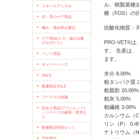
ル、精製菜種
スモールアニマル
糖（FOS）
目・耳のケア用品
抗酸化物質：
噛み・舐め防止製品
ケア用品(ケガ・傷の治癒
PRO-VET®
のサポート)
す。 生産は、 N
ペット用品
ます。
キャリーバッグ
水分 8.00%
SALE
粗タンパク質 24
数量限定SALE
粗脂肪 20.00%
フードロス削減
粗灰 5.00%
粗繊維 3.00%
訳あり商品(アウトレット)
パッケージの破損・変色な
カルシウム（Ca
ど
リン（P） 0.4
数量限定特別セット
ナトリウム（Na）
予約商品