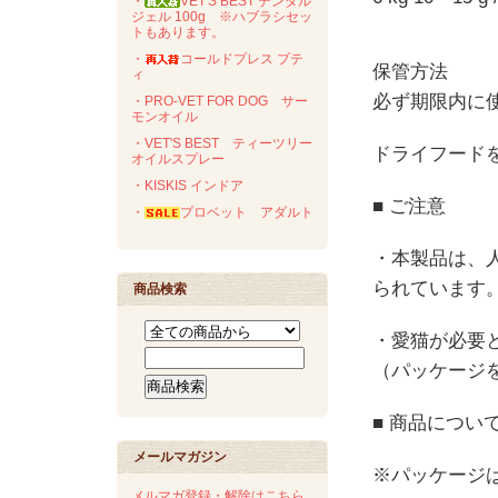
・
VET'S BEST デンタル
ジェル 100g ※ハブラシセッ
トもあります。
・
コールドプレス プテ
保管方法
ィ
必ず期限内に
・PRO-VET FOR DOG サー
モンオイル
・VET'S BEST ティーツリー
ドライフードを
オイルスプレー
・KISKIS インドア
■ ご注意
・
プロベット アダルト
・本製品は、
られています
商品検索
・愛猫が必要
（パッケージ
■ 商品につい
メールマガジン
※パッケージ
メルマガ登録・解除はこちら