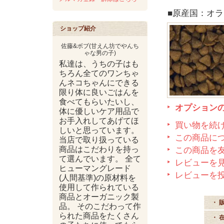
■原産国：オ
ショップ紹介
佐藤&ボブ(甘えん坊でやんち
ゃな男の子)
私達は、うちの子はも
ちろん全てのワンちゃ
んネコちゃんにできる
限り体に良いごはんを
食べてもらいたいし、
オプション
体に優しいケア用品で
お手入れしてあげてほ
買い物を続
しいと思っています。
この商品に
当店で取り扱っている
商品はこだわりを持っ
この商品を
て選んでいます。 全て
レビューを見
ヒューマングレード
レビューを
(人間基準)の原材料を
使用して作られている
商品とオーガニック製
・ 
品。 そのこだわって作
られた商品をたくさん
・ 