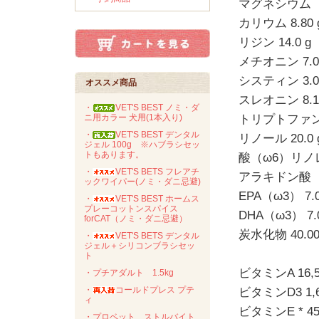
マグネシウム（Mg
カリウム 8.80 
リジン 14.0 g
メチオニン 7.0
システィン 3.0
オススメ商品
スレオニン 8.1
・
VET'S BEST ノミ・ダ
ニ用カラー 犬用(1本入り)
トリプトファン 2
・
VET'S BEST デンタル
リノール 20.0 
ジェル 100g ※ハブラシセッ
トもあります。
酸（ω6）リノレ
・
VET'S BETS フレアチ
アラキドン酸（ω6
ックワイパー(ノミ・ダニ忌避)
EPA（ω3） 7.0
・
VET'S BEST ホームス
プレーコットンスパイス
DHA（ω3） 7.0
forCAT（ノミ・ダニ忌避）
炭水化物 40.0
・
VET'S BETS デンタル
ジェル＋シリコンブラシセッ
ト
ビタミンA 16,5
・プチアダルト 1.5kg
・
コールドプレス プテ
ビタミンD3 1,6
ィ
ビタミンE * 45
・プロベット ストルバイト