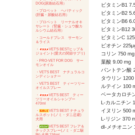
DOG(尿路結石用）
ビタミンB1 7.5
・プロベット ヘパティック
ビタミンB2 5.6
(肝臓・尿酸結石用）
ビタミンB6 6.0
・プロベット リーナルオキ
サレート（腎臓・シュウ酸カ
ビタミンB12 3
ルシウム結石用）
ビタミンC 125
・コールドプレス サーモン
＆ライス
ビオチン 225μ
・
VET'S BESTヒップ＆
コリン 750 mg
ジョイント(愛犬の関節サプリ)
・PRO-VET FOR DOG サー
葉酸 9.00 mg
モンオイル
パントテン酸 23
・VET'S BEST ナチュラルコ
ンディショナー
タウリン 1200
・VET'S BEST ティーツリー
ルテイン 100 
オイルスプレー
ベータカロチン 
・
VET'S BEST ティー
ツリーオイルシャンプー
L-カルニチン 1
470ml
イヌリン 500 
・
VET'S BEST ナチュラ
ルスポット(ノミ・ダニ忌避)
L-リジン 370 
犬用
・
VET'S BEST フレア＆
dl-メチオニン 1
チックスプレー(ノミ・ダニ駆
除) 犬用 236ml