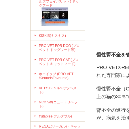
ルズフェイバリット) ドッ
グフード
KISKIS(キスキス)
PRO-VET FOR DOG (プロ
ベット ドッグフード等)
慢性腎不全を
PRO-VET FOR CAT (プロ
ベット キャットフード)
PRO-VET
ホエイタブ (PRO-VET
れた専門家に
/KennelsFavourite)
VET'S BEST(ベッツベス
慢性腎不全（C
ト)
上の猫の30％
Nutri Vet(ニュートリベッ
ト)
腎不全の進行
frutables(フルダブル)
が、病気を治
REGAL(リーガル)＜キャッ