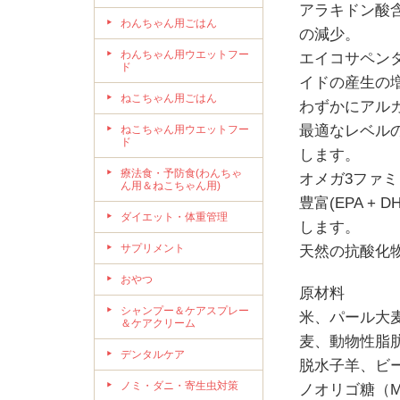
アラキドン酸
わんちゃん用ごはん
の減少。
わんちゃん用ウエットフー
エイコサペン
ド
イドの産生の
ねこちゃん用ごはん
わずかにアルカ
最適なレベル
ねこちゃん用ウエットフー
ド
します。
療法食・予防食(わんちゃ
オメガ3ファ
ん用＆ねこちゃん用)
豊富(EPA 
ダイエット・体重管理
します。
サプリメント
天然の抗酸化
おやつ
原材料
シャンプー＆ケアスプレー
米、パール大
＆ケアクリーム
麦、動物性脂
デンタルケア
脱水子羊、ビ
ノミ・ダニ・寄生虫対策
ノオリゴ糖（