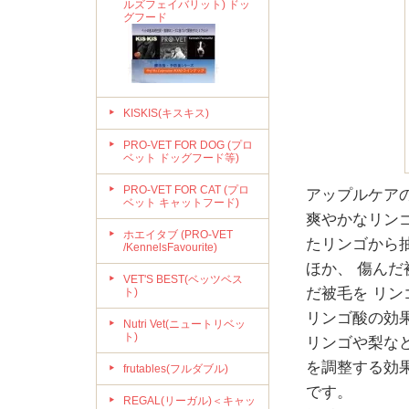
ルズフェイバリット) ドッ
グフード
KISKIS(キスキス)
PRO-VET FOR DOG (プロ
ベット ドッグフード等)
PRO-VET FOR CAT (プロ
アップルケア
ベット キャットフード)
爽やかなリン
ホエイタブ (PRO-VET
たリンゴから
/KennelsFavourite)
ほか、 傷ん
VET'S BEST(ベッツベス
だ被毛を リ
ト)
リンゴ酸の効
Nutri Vet(ニュートリベッ
ト)
リンゴや梨な
を調整する効
frutables(フルダブル)
です。
REGAL(リーガル)＜キャッ