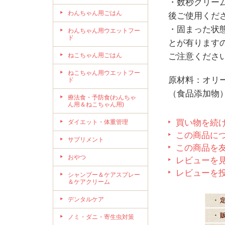
・数秒クリー
わんちゃん用ごはん
後ご使用くだ
・固まった状
わんちゃん用ウエットフー
ド
とが有ります
ねこちゃん用ごはん
ご注意くださ
ねこちゃん用ウエットフー
原材料：オリ
ド
（食品添加物
療法食・予防食(わんちゃ
ん用＆ねこちゃん用)
買い物を続
ダイエット・体重管理
この商品に
サプリメント
この商品を
おやつ
レビューを見
レビューを
シャンプー＆ケアスプレー
＆ケアクリーム
デンタルケア
・ 
・ 
ノミ・ダニ・寄生虫対策