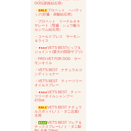
DOG(尿路結石用）
・
プロベット ヘパティ
ック(肝臓・尿酸結石用）
・プロベット リーナルオキ
サレート（腎臓・シュウ酸カ
ルシウム結石用）
・コールドプレス サーモン
＆ライス
・
VET'S BESTヒップ＆
ジョイント(愛犬の関節サプリ)
・PRO-VET FOR DOG サー
モンオイル
・VET'S BEST ナチュラルコ
ンディショナー
・VET'S BEST ティーツリー
オイルスプレー
・
VET'S BEST ティー
ツリーオイルシャンプー
470ml
・
VET'S BEST ナチュラ
ルスポット(ノミ・ダニ忌避)
犬用
・
VET'S BEST フレア＆
チックスプレー(ノミ・ダニ駆
除) 犬用 236ml