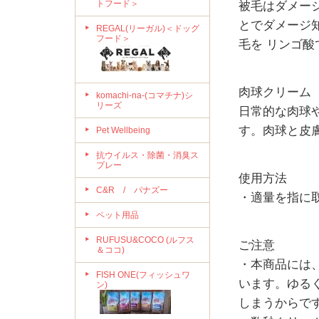
トフード＞
被毛はダメー
とでダメージ
REGAL(リーガル)＜ドッグ
フード＞
毛を リンゴ
肉球クリーム
komachi-na-(コマチナ)シ
リーズ
日常的な肉球
す。肉球と皮
Pet Wellbeing
抗ウイルス・除菌・消臭ス
プレー
使用方法
C&R / パナズー
・適量を指に
ペット用品
RUFUSU&COCO (ルフス
ご注意
＆ココ)
・本商品には
FISH ONE(フィッシュワ
います。ゆる
ン)
しまうからで