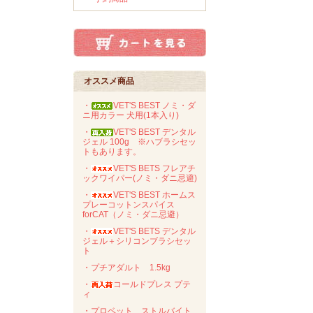
オススメ商品
・
VET'S BEST ノミ・ダ
ニ用カラー 犬用(1本入り)
・
VET'S BEST デンタル
ジェル 100g ※ハブラシセッ
トもあります。
・
VET'S BETS フレアチ
ックワイパー(ノミ・ダニ忌避)
・
VET'S BEST ホームス
プレーコットンスパイス
forCAT（ノミ・ダニ忌避）
・
VET'S BETS デンタル
ジェル＋シリコンブラシセッ
ト
・プチアダルト 1.5kg
・
コールドプレス プテ
ィ
・プロベット ストルバイト