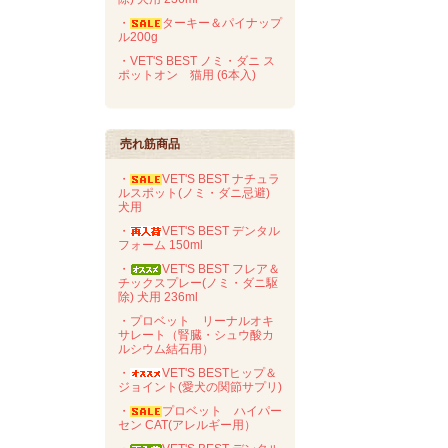
・
ターキー＆パイナップ
ル200g
・VET'S BEST ノミ・ダニ ス
ポットオン 猫用 (6本入)
売れ筋商品
・
VET'S BEST ナチュラ
ルスポット(ノミ・ダニ忌避)
犬用
・
VET'S BEST デンタル
フォーム 150ml
・
VET'S BEST フレア＆
チックスプレー(ノミ・ダニ駆
除) 犬用 236ml
・プロベット リーナルオキ
サレート（腎臓・シュウ酸カ
ルシウム結石用）
・
VET'S BESTヒップ＆
ジョイント(愛犬の関節サプリ)
・
プロベット ハイパー
セン CAT(アレルギー用）