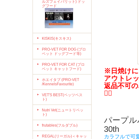
ルズフェイバリット) ドッ
グフード
KISKIS(キスキス)
PRO-VET FOR DOG (プロ
ベット ドッグフード等)
PRO-VET FOR CAT (プロ
ベット キャットフード)
※日焼けに
アウトレ
ホエイタブ (PRO-VET
/KennelsFavourite)
返品不可の
🙇‍♀️
VET'S BEST(ベッツベス
ト)
Nutri Vet(ニュートリベッ
ト)
パープル
frutables(フルダブル)
30th
カラフルで可
REGAL(リーガル)＜キャッ