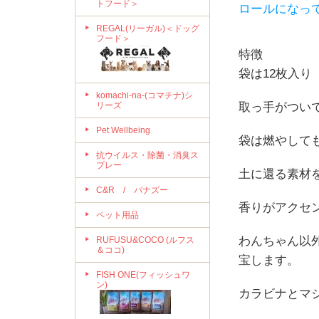
トフード＞
ロールになっ
REGAL(リーガル)＜ドッグ
フード＞
特徴
袋は12枚入り
komachi-na-(コマチナ)シ
リーズ
取っ手がつい
Pet Wellbeing
袋は燃やして
抗ウイルス・除菌・消臭ス
プレー
土に還る素材
C&R / パナズー
香りがアクセ
ペット用品
わんちゃん以
RUFUSU&COCO (ルフス
＆ココ)
宝します。
FISH ONE(フィッシュワ
ン)
カラビナとマ