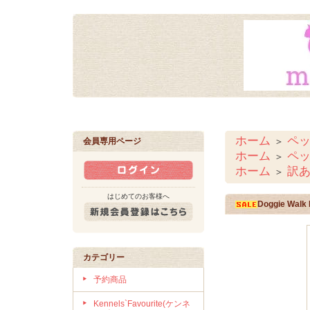
ホーム
ペ
＞
会員専用ページ
ホーム
ペ
＞
ホーム
訳あ
＞
はじめてのお客様へ
Doggie W
カテゴリー
予約商品
Kennels`Favourite(ケンネ