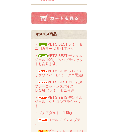
オススメ商品
・
VET'S BEST ノミ・ダ
ニ用カラー 犬用(1本入り)
・
VET'S BEST デンタル
ジェル 100g ※ハブラシセッ
トもあります。
・
VET'S BETS フレアチ
ックワイパー(ノミ・ダニ忌避)
・
VET'S BEST ホームス
プレーコットンスパイス
forCAT（ノミ・ダニ忌避）
・
VET'S BETS デンタル
ジェル＋シリコンブラシセッ
ト
・プチアダルト 1.5kg
・
コールドプレス プテ
ィ
・
プロベット ストルバ