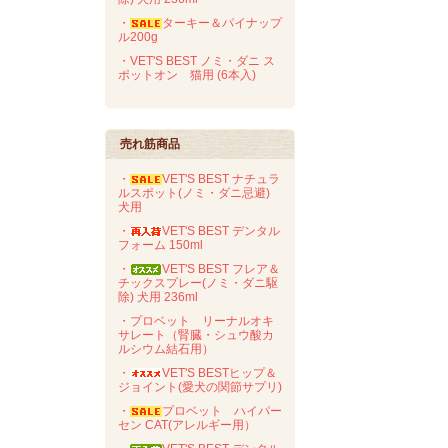
・
ターキー＆パイナップ
ル200g
・VET'S BEST ノミ・ダニ ス
ポットオン 猫用 (6本入)
売れ筋商品
・
VET'S BEST ナチュラ
ルスポット(ノミ・ダニ忌避)
犬用
・
VET'S BEST デンタル
フォーム 150ml
・
VET'S BEST フレア＆
チックスプレー(ノミ・ダニ駆
除) 犬用 236ml
・プロベット リーナルオキ
サレート（腎臓・シュウ酸カ
ルシウム結石用）
・
VET'S BESTヒップ＆
ジョイント(愛犬の関節サプリ)
・
プロベット ハイパー
セン CAT(アレルギー用）