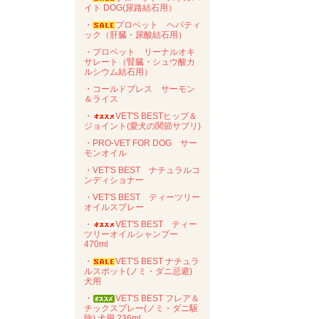
イト DOG(尿路結石用）
・
プロベット ヘパティ
ック（肝臓・尿酸結石用）
・プロベット リーナルオキ
サレート（腎臓・シュウ酸カ
ルシウム結石用）
・コールドプレス サーモン
＆ライス
・
VET'S BESTヒップ＆
ジョイント(愛犬の関節サプリ)
・PRO-VET FOR DOG サー
モンオイル
・VET'S BEST ナチュラルコ
ンディショナー
・VET'S BEST ティーツリー
オイルスプレー
・
VET'S BEST ティー
ツリーオイルシャンプー
470ml
・
VET'S BEST ナチュラ
ルスポット(ノミ・ダニ忌避)
犬用
・
VET'S BEST フレア＆
チックスプレー(ノミ・ダニ駆
除) 犬用 236ml