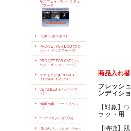
ルズフェイバリット) ドッ
グフード
KISKIS(キスキス)
PRO-VET FOR DOG (プロ
ベット ドッグフード等)
PRO-VET FOR CAT (プロ
ベット キャットフード)
商品入れ替
ホエイタブ (PRO-VET
/KennelsFavourite)
フレッシ
VET'S BEST(ベッツベス
ンディシ
ト)
Nutri Vet(ニュートリベッ
【対象】
ト)
ラット用
frutables(フルダブル)
【特徴】肌
REGAL(リーガル)＜キャッ