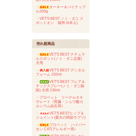
・
ターキー＆パイナップ
ル200g
・VET'S BEST ノミ・ダニ ス
ポットオン 猫用 (6本入)
売れ筋商品
・
VET'S BEST ナチュラ
ルスポット(ノミ・ダニ忌避)
犬用
・
VET'S BEST デンタル
フォーム 150ml
・
VET'S BEST フレア＆
チックスプレー(ノミ・ダニ駆
除) 犬用 236ml
・プロベット リーナルオキ
サレート（腎臓・シュウ酸カ
ルシウム結石用）
・
VET'S BESTヒップ＆
ジョイント(愛犬の関節サプリ)
・
プロベット ハイパー
セン CAT(アレルギー用）