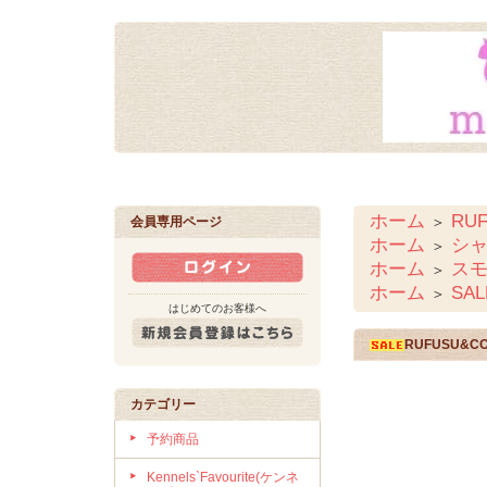
ホーム
RU
＞
会員専用ページ
ホーム
シ
＞
ホーム
ス
＞
ホーム
SAL
＞
はじめてのお客様へ
RUFUSU&CO
カテゴリー
予約商品
Kennels`Favourite(ケンネ