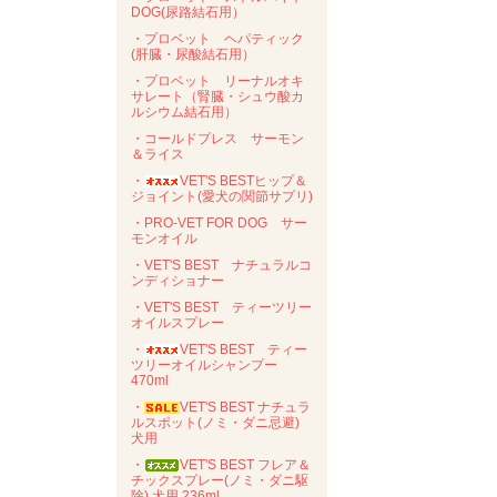
DOG(尿路結石用）
・プロベット ヘパティック
(肝臓・尿酸結石用）
・プロベット リーナルオキ
サレート（腎臓・シュウ酸カ
ルシウム結石用）
・コールドプレス サーモン
＆ライス
・
VET'S BESTヒップ＆
ジョイント(愛犬の関節サプリ)
・PRO-VET FOR DOG サー
モンオイル
・VET'S BEST ナチュラルコ
ンディショナー
・VET'S BEST ティーツリー
オイルスプレー
・
VET'S BEST ティー
ツリーオイルシャンプー
470ml
・
VET'S BEST ナチュラ
ルスポット(ノミ・ダニ忌避)
犬用
・
VET'S BEST フレア＆
チックスプレー(ノミ・ダニ駆
除) 犬用 236ml