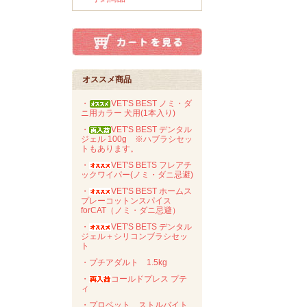
オススメ商品
・
VET'S BEST ノミ・ダ
ニ用カラー 犬用(1本入り)
・
VET'S BEST デンタル
ジェル 100g ※ハブラシセッ
トもあります。
・
VET'S BETS フレアチ
ックワイパー(ノミ・ダニ忌避)
・
VET'S BEST ホームス
プレーコットンスパイス
forCAT（ノミ・ダニ忌避）
・
VET'S BETS デンタル
ジェル＋シリコンブラシセッ
ト
・プチアダルト 1.5kg
・
コールドプレス プテ
ィ
・プロベット ストルバイト