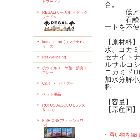
トフード＞
合。
低アレ
REGAL(リーガル)＜ドッグ
フード＞
石鹸、パ
ートを不使
【原材料
komachi-na-(コマチナ)シ
リーズ
水、コカ
セナイト
Pet Wellbeing
ルサルコ
抗ウイルス・除菌・消臭ス
コカミドD
プレー
加水分解小
C&R / パナズー
料
ペット用品
【容量】 
RUFUSU&COCO (ルフス
【原産国】
＆ココ)
FISH ONE(フィッシュワ
ン)
買い物を続