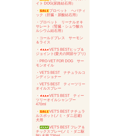
イト DOG(尿路結石用）
・
プロベット ヘパティ
ック（肝臓・尿酸結石用）
・プロベット リーナルオキ
サレート（腎臓・シュウ酸カ
ルシウム結石用）
・コールドプレス サーモン
＆ライス
・
VET'S BESTヒップ＆
ジョイント(愛犬の関節サプリ)
・PRO-VET FOR DOG サー
モンオイル
・VET'S BEST ナチュラルコ
ンディショナー
・VET'S BEST ティーツリー
オイルスプレー
・
VET'S BEST ティー
ツリーオイルシャンプー
470ml
・
VET'S BEST ナチュラ
ルスポット(ノミ・ダニ忌避)
犬用
・
VET'S BEST フレア＆
チックスプレー(ノミ・ダニ駆
除) 犬用 236ml