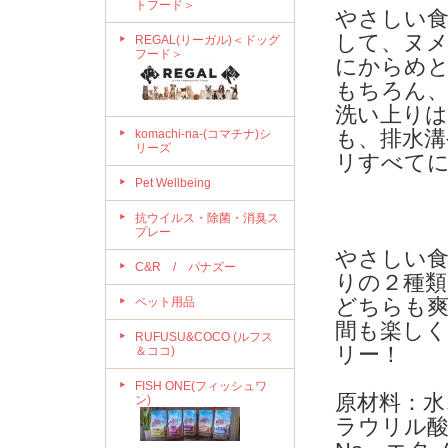
トフード＞
やさしい食
して、ヌ
REGAL(リーガル)＜ドッグ
フード＞
にからめ
もちろん、
洗い上り
も、排水溝
komachi-na-(コマチナ)シ
リーズ
リすべて
Pet Wellbeing
抗ウイルス・除菌・消臭ス
プレー
やさしい
C&R / パナズー
りの２種類
どちらも爽
ペット用品
間も楽し
RUFUSU&COCO (ルフス
リー！
＆ココ)
FISH ONE(フィッシュワ
原材料：水
ン)
ラウリル酸