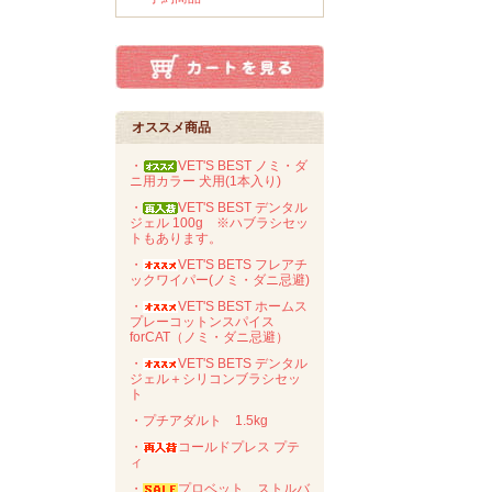
オススメ商品
・
VET'S BEST ノミ・ダ
ニ用カラー 犬用(1本入り)
・
VET'S BEST デンタル
ジェル 100g ※ハブラシセッ
トもあります。
・
VET'S BETS フレアチ
ックワイパー(ノミ・ダニ忌避)
・
VET'S BEST ホームス
プレーコットンスパイス
forCAT（ノミ・ダニ忌避）
・
VET'S BETS デンタル
ジェル＋シリコンブラシセッ
ト
・プチアダルト 1.5kg
・
コールドプレス プテ
ィ
・
プロベット ストルバ