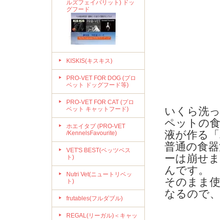
ルズフェイバリット) ドッ
グフード
KISKIS(キスキス)
PRO-VET FOR DOG (プロ
ベット ドッグフード等)
PRO-VET FOR CAT (プロ
いくら洗
ベット キャットフード)
ペットの食
ホエイタブ (PRO-VET
液が作る
/KennelsFavourite)
普通の食器
VET'S BEST(ベッツベス
ーは崩せま
ト)
んです。
Nutri Vet(ニュートリベッ
そのまま
ト)
なるので
frutables(フルダブル)
REGAL(リーガル)＜キャッ