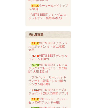
・
ターキー＆パイナップ
ル200g
・VET'S BEST ノミ・ダニ ス
ポットオン 猫用 (6本入)
売れ筋商品
・
VET'S BEST ナチュラ
ルスポット(ノミ・ダニ忌避)
犬用
・
VET'S BEST デンタル
フォーム 150ml
・
VET'S BEST フレア＆
チックスプレー(ノミ・ダニ駆
除) 犬用 236ml
・プロベット リーナルオキ
サレート（腎臓・シュウ酸カ
ルシウム結石用）
・
VET'S BESTヒップ＆
ジョイント(愛犬の関節サプリ)
・
プロベット ハイパー
セン CAT(アレルギー用）