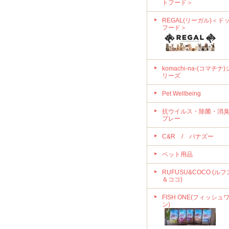
トフード＞
REGAL(リーガル)＜ド
フード＞
komachi-na-(コマチナ)
リーズ
Pet Wellbeing
抗ウイルス・除菌・消
プレー
C&R / パナズー
ペット用品
RUFUSU&COCO (ルフ
＆ココ)
FISH ONE(フィッシュ
ン)