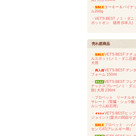
・
ターキー＆パイナ
ル200g
・VET'S BEST ノミ・ダニ
ポットオン 猫用 (6本入)
売れ筋商品
・
VET'S BEST ナチ
ルスポット(ノミ・ダニ忌
犬用
・
VET'S BEST デン
フォーム 150ml
・
VET'S BEST フレ
チックスプレー(ノミ・ダ
除) 犬用 236ml
・プロベット リーナルオ
サレート（腎臓・シュウ酸
ルシウム結石用）
・
VET'S BESTヒッ
ジョイント(愛犬の関節サプ
・
プロベット ハイ
セン CAT(アレルギー用）