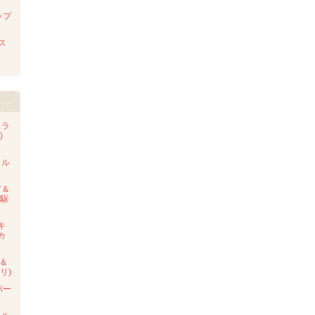
ップ
 ス
ュラ
避)
タル
ア＆
ニ駆
キ
カ
プ＆
リ)
パー