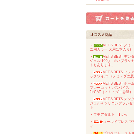
オススメ商品
・
VET'S BEST ノミ
ニ用カラー 犬用(1本入り)
・
VET'S BEST デン
ジェル 100g ※ハブラシ
トもあります。
・
VET'S BETS フレ
ックワイパー(ノミ・ダニ忌
・
VET'S BEST ホー
プレーコットンスパイス
forCAT（ノミ・ダニ忌避）
・
VET'S BETS デン
ジェル＋シリコンブラシセ
ト
・プチアダルト 1.5kg
・
コールドプレス プ
ィ
・
プロベット スト