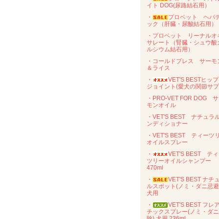
イト DOG(尿路結石用）
・
プロベット ヘパ
ック（肝臓・尿酸結石用）
・プロベット リーナルオ
サレート（腎臓・シュウ酸
ルシウム結石用）
・コールドプレス サーモ
＆ライス
・
VET'S BESTヒッ
ジョイント(愛犬の関節サプ
・PRO-VET FOR DOG 
モンオイル
・VET'S BEST ナチュラ
ンディショナー
・VET'S BEST ティーツ
オイルスプレー
・
VET'S BEST テ
ツリーオイルシャンプー
470ml
・
VET'S BEST ナチ
ルスポット(ノミ・ダニ忌
犬用
・
VET'S BEST フレ
チックスプレー(ノミ・ダ
除) 犬用 236ml