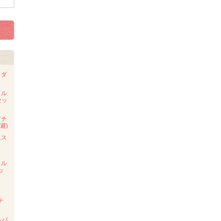
・ダ
タル
セッ
アチ
避)
ムス
タル
ッ
テ
ルバ