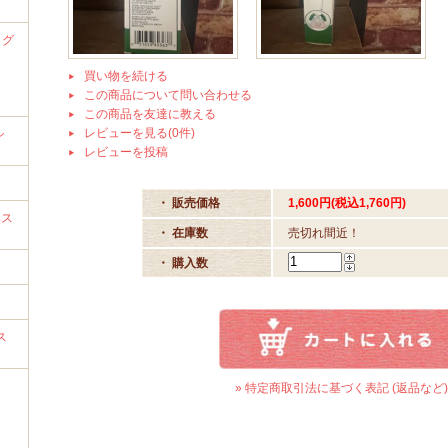
ッグ
買い物を続ける
この商品について問い合わせる
この商品を友達に教える
レビューを見る(0件)
シ
レビューを投稿
・ 販売価格
1,600円(税込1,760円)
臭ス
・ 在庫数
売切れ間近！
・ 購入数
ス
ワ
» 特定商取引法に基づく表記 (返品など)