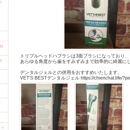
ッ
プロ
トリプルヘッドハブラシは3面ブラシになっており、
ロ
あらゆる角度から歯をすみずみまで効率的に綺麗に
デンタルジェルとの併用をおすすめいたします。
VET'S BESTデンタルジェル https://chienchat.life/?p
ッ
ャッ