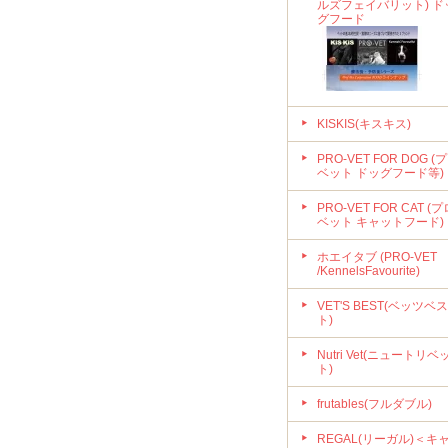
ルズフェイバリット) ド
グフード
KISKIS(キスキス)
PRO-VET FOR DOG (
ベット ドッグフード等)
PRO-VET FOR CAT (プ
ベット キャットフード)
ホエイタブ (PRO-VET
/KennelsFavourite)
VET'S BEST(ベッツベス
ト)
Nutri Vet(ニュートリベ
ト)
frutables(フルダブル)
REGAL(リーガル)＜キ