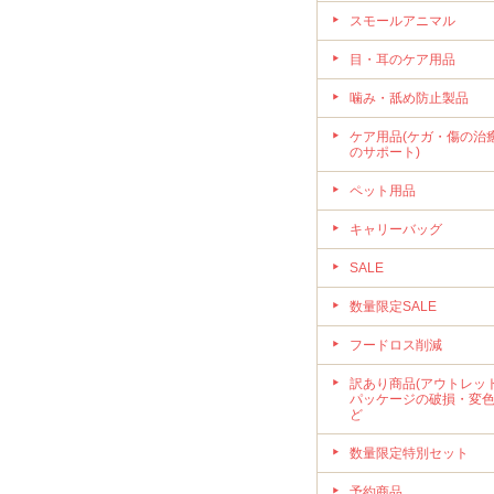
スモールアニマル
目・耳のケア用品
噛み・舐め防止製品
ケア用品(ケガ・傷の治
のサポート)
ペット用品
キャリーバッグ
SALE
数量限定SALE
フードロス削減
訳あり商品(アウトレット
パッケージの破損・変
ど
数量限定特別セット
予約商品