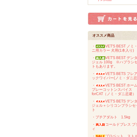
オススメ商品
・
VET'S BEST ノミ
ニ用カラー 犬用(1本入り)
・
VET'S BEST デン
ジェル 100g ※ハブラシ
トもあります。
・
VET'S BETS フレ
ックワイパー(ノミ・ダニ忌
・
VET'S BEST ホー
プレーコットンスパイス
forCAT（ノミ・ダニ忌避）
・
VET'S BETS デン
ジェル＋シリコンブラシセ
ト
・プチアダルト 1.5kg
・
コールドプレス プ
ィ
・
プロベット スト