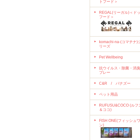
トフード＞
REGAL(リーガル)＜ド
フード＞
komachi-na-(コマチナ)
リーズ
Pet Wellbeing
抗ウイルス・除菌・消
プレー
C&R / パナズー
ペット用品
RUFUSU&COCO (ルフ
＆ココ)
FISH ONE(フィッシュ
ン)