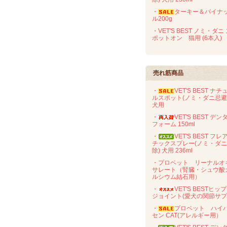
・
ターキー＆パイナ
ル200g
・VET'S BEST ノミ・ダニ
ポットオン 猫用 (6本入)
売れ筋商品
・
VET'S BEST ナチ
ルスポット(ノミ・ダニ忌
犬用
・
VET'S BEST デン
フォーム 150ml
・
VET'S BEST フレ
チックスプレー(ノミ・ダ
除) 犬用 236ml
・プロベット リーナルオ
サレート（腎臓・シュウ酸
ルシウム結石用）
・
VET'S BESTヒッ
ジョイント(愛犬の関節サプ
・
プロベット ハイ
セン CAT(アレルギー用）