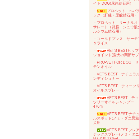
イト DOG(尿路結石用）
・
プロベット ヘパ
ック（肝臓・尿酸結石用）
・プロベット リーナルオ
サレート（腎臓・シュウ酸
ルシウム結石用）
・コールドプレス サーモ
＆ライス
・
VET'S BESTヒッ
ジョイント(愛犬の関節サプ
・PRO-VET FOR DOG 
モンオイル
・VET'S BEST ナチュラ
ンディショナー
・VET'S BEST ティーツ
オイルスプレー
・
VET'S BEST テ
ツリーオイルシャンプー
470ml
・
VET'S BEST ナチ
ルスポット(ノミ・ダニ忌
犬用
・
VET'S BEST フレ
チックスプレー(ノミ・ダ
除) 犬用 236ml