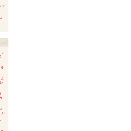
ップ
 ス
ュラ
避)
タル
ア＆
ニ駆
キ
カ
プ＆
リ)
パー