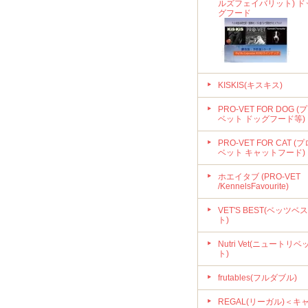
ルズフェイバリット) ド
グフード
KISKIS(キスキス)
PRO-VET FOR DOG (
ベット ドッグフード等)
PRO-VET FOR CAT (プ
ベット キャットフード)
ホエイタブ (PRO-VET
/KennelsFavourite)
VET'S BEST(ベッツベス
ト)
Nutri Vet(ニュートリベ
ト)
frutables(フルダブル)
REGAL(リーガル)＜キ