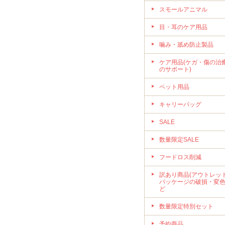
スモールアニマル
目・耳のケア用品
噛み・舐め防止製品
ケア用品(ケガ・傷の治
のサポート)
ペット用品
キャリーバッグ
SALE
数量限定SALE
フードロス削減
訳あり商品(アウトレット
パッケージの破損・変
ど
数量限定特別セット
予約商品