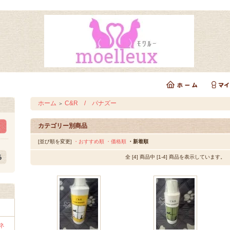
ホーム
C&R / パナズー
＞
カテゴリー別商品
[並び順を変更]
・おすすめ順
・価格順
・新着順
全 [4] 商品中 [1-4] 商品を表示しています。
ンネ