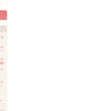
・ダ
タル
セッ
アチ
避)
ムス
タル
ッ
テ
ルバ