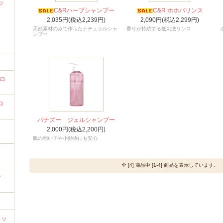
ッ
C&Rハーブシャンプー
C&R ホホバリンス
2,035円(税込2,239円)
2,090円(税込2,299円)
天然素材のみで作らたナチュラルシャ
香りが持続する低刺激リンス
ンプー
プロ
ロ
パナズー ジェルシャンプー
2,000円(税込2,200円)
肌の弱い子や小動物にも安心
全 [4] 商品中 [1-4] 商品を表示しています。
ッ
ャッ