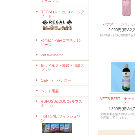
トフード＞
REGAL(リーガル)＜ドッグ
フード＞
パナズー ジェル
2,000円(税込2,
肌の弱い子や小動物にも
komachi-na-(コマチナ)シ
リーズ
Pet Wellbeing
抗ウイルス・除菌・消臭ス
プレー
C&R / パナズー
ペット用品
VET'S BEST ナ
RUFUSU&COCO (ルフス
プー
＆ココ)
4,300円(税込4,
皮膚被毛を紫外線やその
FISH ONE(フィッシュワ
ら保護してくれます。
ン)