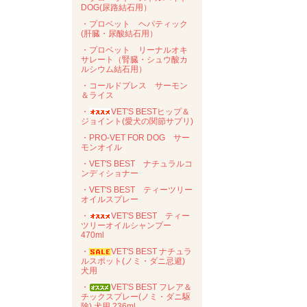
DOG(尿路結石用）
・プロベット ヘパティック
(肝臓・尿酸結石用）
・プロベット リーナルオキ
サレート（腎臓・シュウ酸カ
ルシウム結石用）
・コールドプレス サーモン
＆ライス
・
VET'S BESTヒップ＆
ジョイント(愛犬の関節サプリ)
・PRO-VET FOR DOG サー
モンオイル
・VET'S BEST ナチュラルコ
ンディショナー
・VET'S BEST ティーツリー
オイルスプレー
・
VET'S BEST ティー
ツリーオイルシャンプー
470ml
・
VET'S BEST ナチュラ
ルスポット(ノミ・ダニ忌避)
犬用
・
VET'S BEST フレア＆
チックスプレー(ノミ・ダニ駆
除) 犬用 236ml