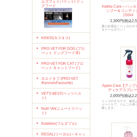
ルズフェイバリット) ドッ
グフード
Hakka Care＜ハ
ンプー＆コンディ
150ml
2,300円(税込2,
夏の必需品！ハッカのチ
＆クールダウン！
KISKIS(キスキス)
PRO-VET FOR DOG (プロ
ベット ドッグフード等)
PRO-VET FOR CAT (プロ
ベット キャットフード)
ホエイタブ (PRO-VET
/KennelsFavourite)
Apple Care【ア
ディケアスプレー 1
VET'S BEST(ベッツベス
2,000円(税込2,
ト)
リンゴのチカラで、被毛
メージケア。りんごの香
癒します。
Nutri Vet(ニュートリベッ
ト)
frutables(フルダブル)
REGAL(リーガル)＜キャッ