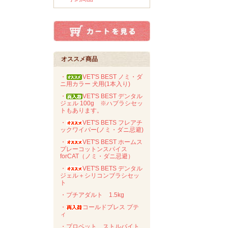
オススメ商品
・
VET'S BEST ノミ・ダ
ニ用カラー 犬用(1本入り)
・
VET'S BEST デンタル
ジェル 100g ※ハブラシセッ
トもあります。
・
VET'S BETS フレアチ
ックワイパー(ノミ・ダニ忌避)
・
VET'S BEST ホームス
プレーコットンスパイス
forCAT（ノミ・ダニ忌避）
・
VET'S BETS デンタル
ジェル＋シリコンブラシセッ
ト
・プチアダルト 1.5kg
・
コールドプレス プテ
ィ
・プロベット ストルバイト