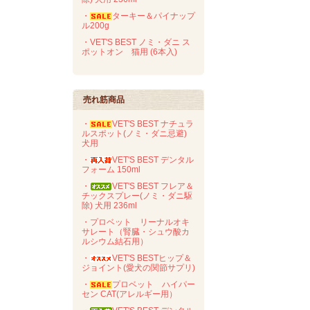
・
ターキー＆パイナップ
ル200g
・VET'S BEST ノミ・ダニ ス
ポットオン 猫用 (6本入)
売れ筋商品
・
VET'S BEST ナチュラ
ルスポット(ノミ・ダニ忌避)
犬用
・
VET'S BEST デンタル
フォーム 150ml
・
VET'S BEST フレア＆
チックスプレー(ノミ・ダニ駆
除) 犬用 236ml
・プロベット リーナルオキ
サレート（腎臓・シュウ酸カ
ルシウム結石用）
・
VET'S BESTヒップ＆
ジョイント(愛犬の関節サプリ)
・
プロベット ハイパー
セン CAT(アレルギー用）